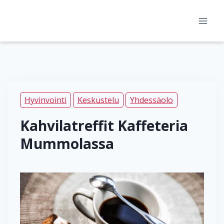
Siirry
sisältöön
Hyvinvointi
Keskustelu
Yhdessäolo
Kahvilatreffit Kaffeteria
Mummolassa