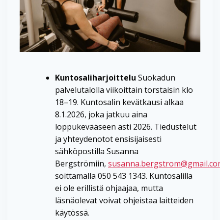
Kuntosaliharjoittelu
Suokadun
palvelutalolla viikoittain torstaisin klo
18–19. Kuntosalin kevätkausi alkaa
8.1.2026, joka jatkuu aina
loppukevääseen asti 2026. Tiedustelut
ja yhteydenotot ensisijaisesti
sähköpostilla Susanna
Bergströmiin,
susanna.bergstrom@gmail.c
soittamalla 050 543 1343. Kuntosalilla
ei ole erillistä ohjaajaa, mutta
läsnäolevat voivat ohjeistaa laitteiden
käytössä.