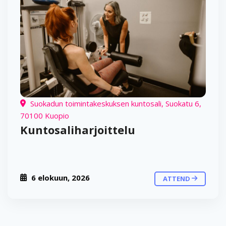
Suokadun toimintakeskuksen kuntosali, Suokatu 6,
70100 Kuopio
Kuntosaliharjoittelu
6 elokuun, 2026
ATTEND