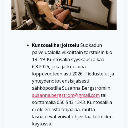
Kuntosaliharjoittelu
Suokadun
palvelutalolla viikoittain torstaisin klo
18–19. Kuntosalin syyskausi alkaa
6.8.2026, joka jatkuu aina
loppuvuoteen asti 2026. Tiedustelut ja
yhteydenotot ensisijaisesti
sähköpostilla Susanna Bergströmiin,
susanna.bergstrom@gmail.com
tai
soittamalla 050 543 1343. Kuntosalilla
ei ole erillistä ohjaajaa, mutta
läsnäolevat voivat ohjeistaa laitteiden
käytössä.