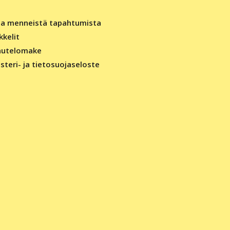
ia menneistä tapahtumista
kkelit
autelomake
isteri- ja tietosuojaseloste