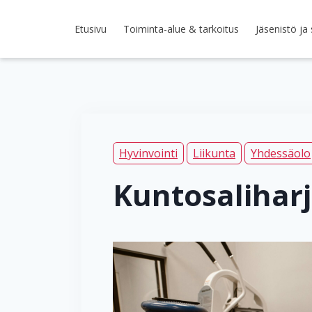
Siirry
sisältöön
Etusivu
Toiminta-alue & tarkoitus
Jäsenistö ja
Hyvinvointi
Liikunta
Yhdessäolo
Kuntosaliharj