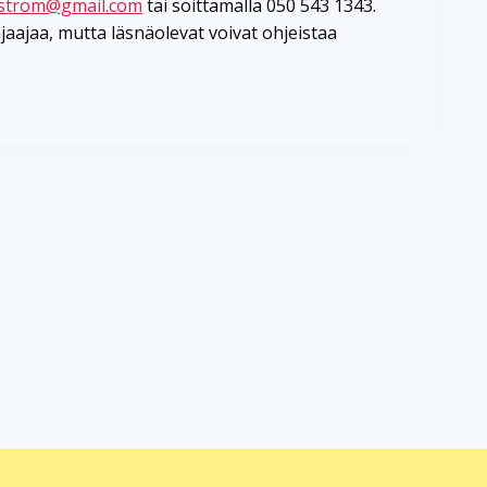
strom@gmail.com
tai soittamalla 050 543 1343.
ohjaajaa, mutta läsnäolevat voivat ohjeistaa