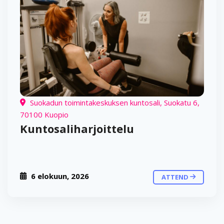
Suokadun toimintakeskuksen kuntosali, Suokatu 6,
70100 Kuopio
Kuntosaliharjoittelu
6 elokuun, 2026
ATTEND