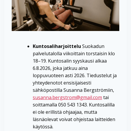
Kuntosaliharjoittelu
Suokadun
palvelutalolla viikoittain torstaisin klo
18–19. Kuntosalin syyskausi alkaa
6.8.2026, joka jatkuu aina
loppuvuoteen asti 2026. Tiedustelut ja
yhteydenotot ensisijaisesti
sähköpostilla Susanna Bergströmiin,
susanna.bergstrom@gmail.com
tai
soittamalla 050 543 1343. Kuntosalilla
ei ole erillistä ohjaajaa, mutta
läsnäolevat voivat ohjeistaa laitteiden
käytössä.