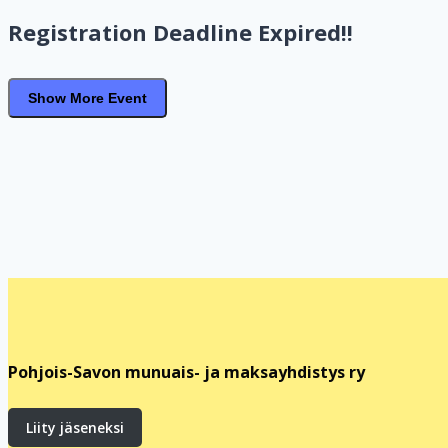
Registration Deadline Expired!!
Show More Event
Pohjois-Savon munuais- ja maksayhdistys ry
Liity jäseneksi