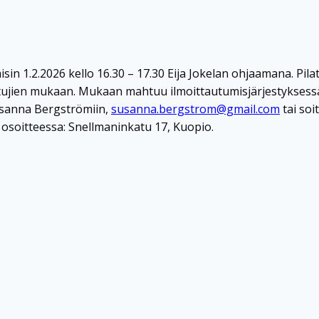
isin 1.2.2026 kello 16.30 – 17.30 Eija Jokelan ohjaamana. Pi
istujien mukaan. Mukaan mahtuu ilmoittautumisjärjestyksessä
Susanna Bergströmiin,
susanna.bergstrom@gmail.com
tai soi
 osoitteessa: Snellmaninkatu 17, Kuopio.