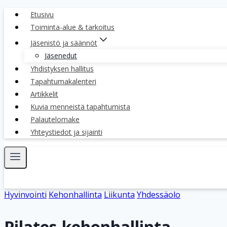
Siirry
Etusivu
sisältöön
Toiminta-alue & tarkoitus
Jäsenistö ja säännöt
Jäsenedut
Yhdistyksen hallitus
Tapahtumakalenteri
Artikkelit
Kuvia menneistä tapahtumista
Palautelomake
Yhteystiedot ja sijainti
Hyvinvointi
Kehonhallinta
Liikunta
Yhdessäolo
Pilates-kehonhallinta