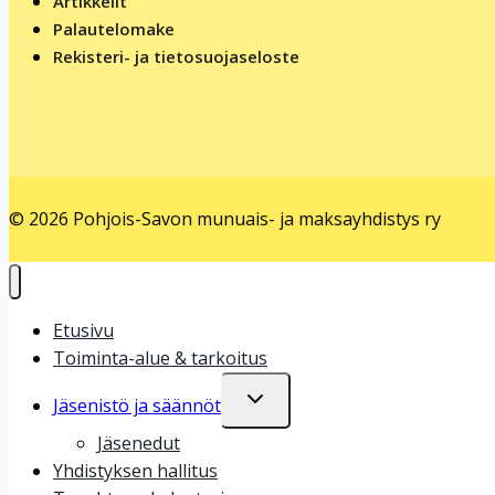
Artikkelit
Palautelomake
Rekisteri- ja tietosuojaseloste
© 2026 Pohjois-Savon munuais- ja maksayhdistys ry
Etusivu
Toiminta-alue & tarkoitus
Toggle
Jäsenistö ja säännöt
child
menu
Jäsenedut
Yhdistyksen hallitus