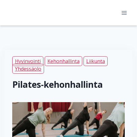
Siirry
sisältöön
Hyvinvointi
Kehonhallinta
Liikunta
Yhdessäolo
Pilates-kehonhallinta