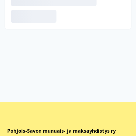
Pohjois-Savon munuais- ja maksayhdistys ry