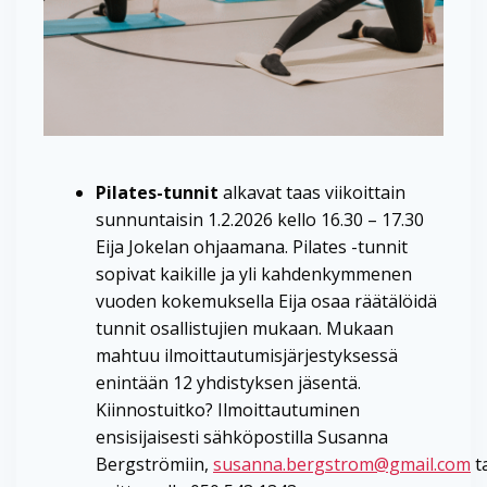
Pilates-tunnit
alkavat taas viikoittain
sunnuntaisin 1.2.2026 kello 16.30 – 17.30
Eija Jokelan ohjaamana. Pilates -tunnit
sopivat kaikille ja yli kahdenkymmenen
vuoden kokemuksella Eija osaa räätälöidä
tunnit osallistujien mukaan. Mukaan
mahtuu ilmoittautumisjärjestyksessä
enintään 12 yhdistyksen jäsentä.
Kiinnostuitko? Ilmoittautuminen
ensisijaisesti sähköpostilla Susanna
Bergströmiin,
susanna.bergstrom@gmail.com
t