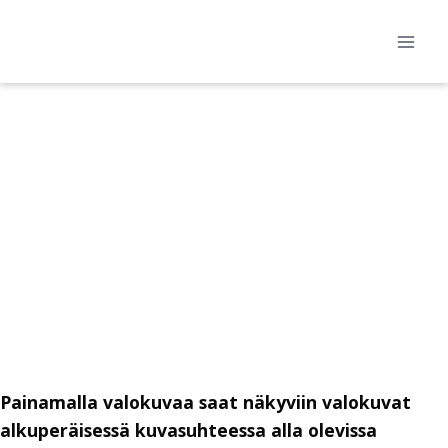
Siirry
sisältöön
Painamalla valokuvaa saat näkyviin valokuvat
alkuperäisessä kuvasuhteessa alla olevissa