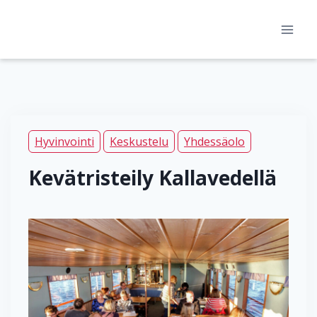
Siirry
sisältöön
Hyvinvointi
Keskustelu
Yhdessäolo
Kevätristeily Kallavedellä