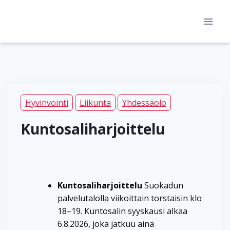
Siirry
sisältöön
Hyvinvointi
Liikunta
Yhdessäolo
Kuntosaliharjoittelu
Kuntosaliharjoittelu
Suokadun
palvelutalolla viikoittain torstaisin klo
18–19. Kuntosalin syyskausi alkaa
6.8.2026, joka jatkuu aina