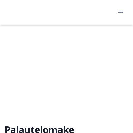
Siirry
sisältöön
Palautelomake